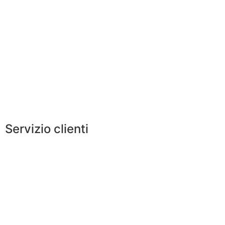
Orologi
Chi siamo
Vendita
Lookbook
Servizio clienti
Termini e condizioni
Informativa sulla
privacy