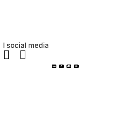
Contatto
FAQ
I social media
Copyright 2022 Ⓒ
Colori Kidz. - Tutti i
diritti riservati
Copyright 2022 Ⓒ